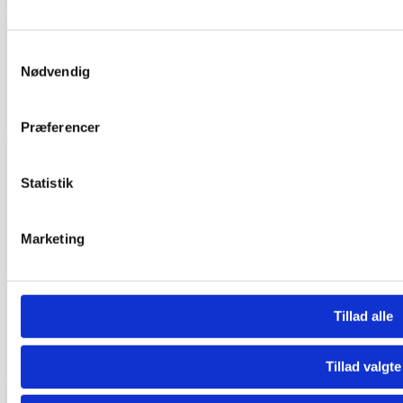
Shop
Produkter
Samtykkevalg
Regngøring
Nødvendig
Tilbehør
Coaching
Præferencer
Ydelser
Vinduespolererne
Statistik
Coaching
Handelsbetingelser
Marketing
Forretningsbetingelser for private
Privatlivspolitik
Cookiepolitik
Tillad alle
Designet af LuciaMedia
Tillad valgte
Copyright © 2023